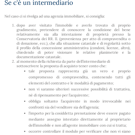
Se c'è un intermediario
Nel caso ci si rivolga ad una agenzia immobiliare, si consiglia:
dopo aver visitato l’immobile e averlo trovato di proprio
gradimento, pretendere di conoscere la condizione del bene
relativamente sia alla intestazione di proprietà presso la
Conservatoria dei RR. II. (provenienza per atto di compravendita o
di donazione, ecc.), che alla situazione catastale e di regolarità sotto
il profilo della concessione amministrativa (condoni, licenze, altro),
chiedendo di poter visionare le relative planimetrie e la
documentazione catastale.
al momento della richiesta da parte dell’intermediario di
sottoscrivere la proposta di acquisto tener conto che:
tale proposta rappresenta già un vero e proprio
compromesso di compravendita, contenendo tutti gli
elementi del contratto e le modalità di pagamento;
non vi saranno ulteriori successive possibilità di trattativa,
né di ripensamento per l’acquirente;
obbliga soltanto l’acquirente in modo irrevocabile nei
confronti sia del venditore sia dell’agenzia;
l’importo per la cosiddetta prenotazione deve essere pagato
mediante assegno intestato direttamente al proprietario
dell’immobile e non all’agente immobiliare con cui si tratta;
occorre controllare il modulo per verificare che non vi siano