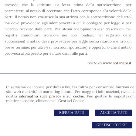
prevede che la scrittura sia letta prima della sottoscrizione, per
permettere al notaio di accertare che l'atto corrisponda alla volontà delle
parti. Il notaio non esaurisce la sua attività con la sottoscrizione dell'atto;
ma deve provvedere agli adempimenti a cui è obbligato per legge o per
incarico ricevuto dalle parti. Per alcuni adempimenti (es.: trascrizioni nei
registri immobiliari, iscrizioni nei libri fondiari, nel registro delle
successioni) il notaio deve provvedere per legge senza ritardo o entro un
breve termine; per altri (es.: iscrizioni ipotecarie) è opportuno che il notaio
provveda al più presto per evitare danni alle parti.
tratto da
www.notariato.it
Notaio Claudio Bruno
Viale Della Piramide Cestia, 1 - 00153 Roma (RM)
Ci serviamo dei cookie per diversi fini, tra l'altro per consentire funzioni del
Tel. 0694537437
sito web e attività di marketing mirate. Per maggiori informazioni, riveda la
Email:
cbruno@notariato.it
nostra
informativa sulla privacy e sui cookie
. Può gestire le impostazioni
relative ai cookie, cliccando su 'Gestisci Cookie'.
© 2026 Copyright Notaio Claudio Bruno. Tutti i diritti riservati | P.IVA
03479680799 |
Sitemap
-
Privacy
-
RIFIUTA TUTTI
Cookie Policy
-
Gestisci Cookie
ACCETTA TUTTI
-
Credits
GESTISCI COOKIE